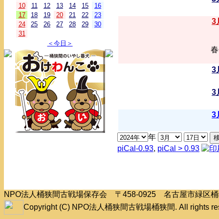
10
11
12
13
14
15
16
17
18
19
20
21
22
23
3
24
25
26
27
28
29
30
31
＜今日＞
春
3
3
3
年
piCal-0.93
,
piCal > 0.93
NPO法人桶狭間古戦場保存会 〒458-0925 名古屋市緑
Copyright (C) NPO法人桶狭間古戦場桶狭間. All rights res