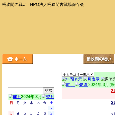
桶狭間の戦い - NPO法人桶狭間古戦場保存会
2024年 3月 
3
2024年 3月
3
日
月
火
水
木
金
土
1
2
3
4
5
6
7
8
9
3