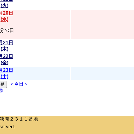
(火)
月20日
(水)
分の日
月21日
(木)
月22日
(金)
月23日
(土)
＜今日＞
区桶狭間２３１１番地
erved.