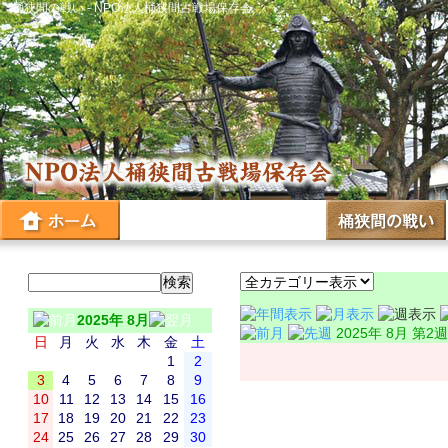
桶狭間の戦い - NPO法人桶狭間古戦場保存会
2025年 8月
2025年 8月 第2週
日
月
火
水
木
金
土
1
2
3
4
5
6
7
8
9
10
11
12
13
14
15
16
17
18
19
20
21
22
23
24
25
26
27
28
29
30