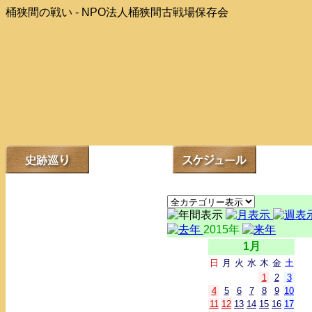
桶狭間の戦い - NPO法人桶狭間古戦場保存会
2015年
1月
日
月
火
水
木
金
土
1
2
3
4
5
6
7
8
9
10
11
12
13
14
15
16
17