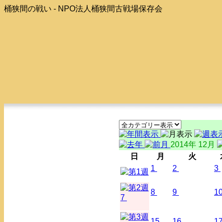
桶狭間の戦い - NPO法人桶狭間古戦場保存会
2014年 12月
日
月
火
1
2
3
8
9
1
7
15
16
1