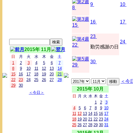
9
10
8
16
17
15
23
24
22
勤労感謝の日
2015年 11月
日
月
火
水
木
金
土
30
1
2
3
4
5
6
7
29
8
9
10
11
12
13
14
15
16
17
18
19
20
21
22
23
24
25
26
27
28
＜今
29
30
2015年 10月
＜今日＞
日
月
火
水
木
金
土
1
2
3
4
5
6
7
8
9
10
11
12
13
14
15
16
17
18
19
20
21
22
23
24
25
26
27
28
29
30
31
2015年 12月