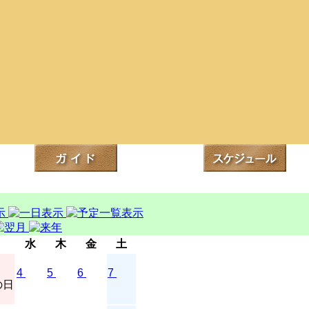
水
木
金
土
4
5
6
7
の日