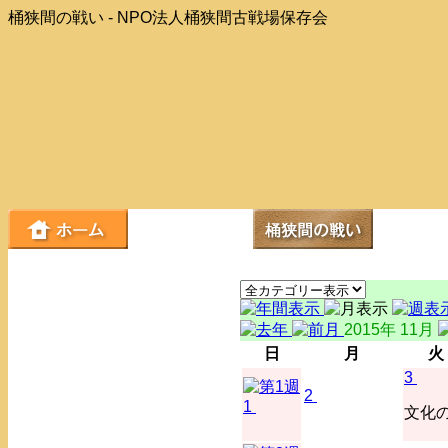
桶狭間の戦い - NPO法人桶狭間古戦場保存会
2015年 11月
日
月
火
3
2
1
文化