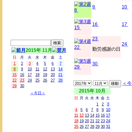
9
10
8
16
17
15
23
24
22
勤労感謝の日
2015年 11月
日
月
火
水
木
金
土
1
2
3
4
5
6
7
30
29
8
9
10
11
12
13
14
15
16
17
18
19
20
21
22
23
24
25
26
27
28
＜今
29
30
2015年 10月
＜今日＞
日
月
火
水
木
金
土
1
2
3
4
5
6
7
8
9
10
11
12
13
14
15
16
17
18
19
20
21
22
23
24
25
26
27
28
29
30
31