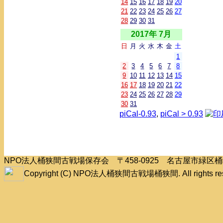
14
15
16
17
18
19
20
21
22
23
24
25
26
27
28
29
30
31
2017年 7月
日
月
火
水
木
金
土
1
2
3
4
5
6
7
8
9
10
11
12
13
14
15
16
17
18
19
20
21
22
23
24
25
26
27
28
29
30
31
piCal-0.93
,
piCal > 0.93
NPO法人桶狭間古戦場保存会 〒458-0925 名古屋市緑
Copyright (C) NPO法人桶狭間古戦場桶狭間. All rights res