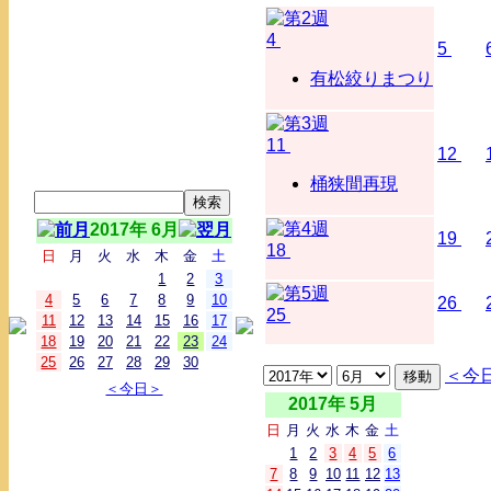
4
5
有松絞りまつり
11
12
桶狭間再現
2017年 6月
19
18
日
月
火
水
木
金
土
1
2
3
4
5
6
7
8
9
10
26
25
11
12
13
14
15
16
17
18
19
20
21
22
23
24
25
26
27
28
29
30
＜今
＜今日＞
2017年 5月
日
月
火
水
木
金
土
1
2
3
4
5
6
7
8
9
10
11
12
13