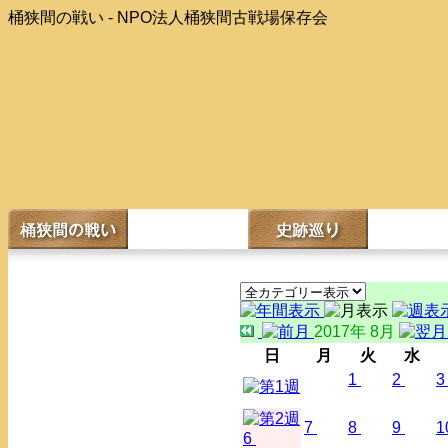
桶狭間の戦い - NPO法人桶狭間古戦場保存会
2017年 8月
日
月
火
水
1
2
3
7
8
9
1
6