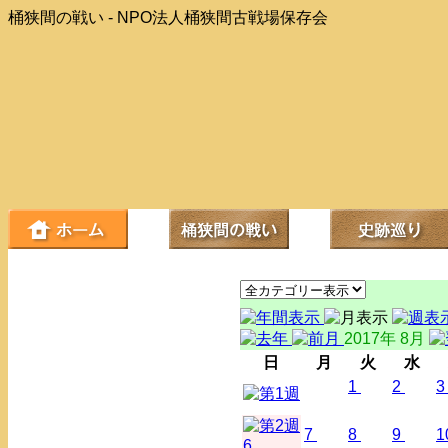
桶狭間の戦い - NPO法人桶狭間古戦場保存会
2017年 8月
日
月
火
水
1
2
3
7
8
9
1
6