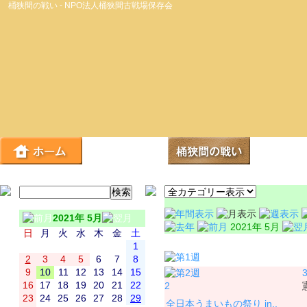
桶狭間の戦い - NPO法人桶狭間古戦場保存会
2021年 5月
2021年 5月
日
月
火
水
木
金
土
日
1
2
3
4
5
6
7
8
9
10
11
12
13
14
15
16
17
18
19
20
21
22
2
23
24
25
26
27
28
29
全日本うまいもの祭り in..