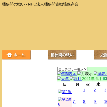
桶狭間の戦い - NPO法人桶狭間古戦場保存会
2021年 6月
日
月
火
水
1
2
3
7
8
9
1
6