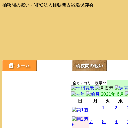
桶狭間の戦い - NPO法人桶狭間古戦場保存会
2021年 6月
日
月
火
水
1
2
7
8
9
6