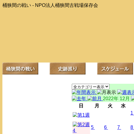
桶狭間の戦い - NPO法人桶狭間古戦場保存会
2022年 12月
日
月
火
水
1
5
6
7
8
4