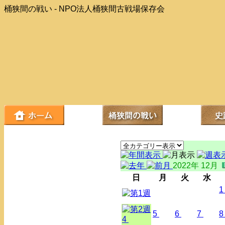
桶狭間の戦い - NPO法人桶狭間古戦場保存会
2022年 12月
日
月
火
水
1
5
6
7
8
4