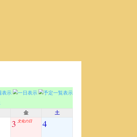
金
土
3
4
文化の日