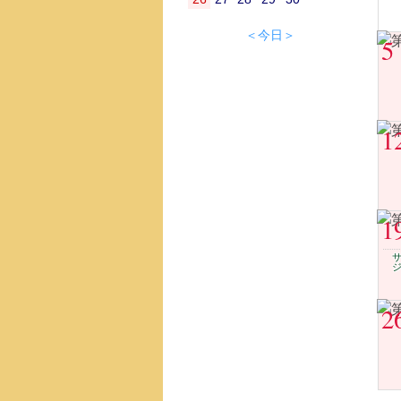
＜今日＞
5
1
1
ジ
2