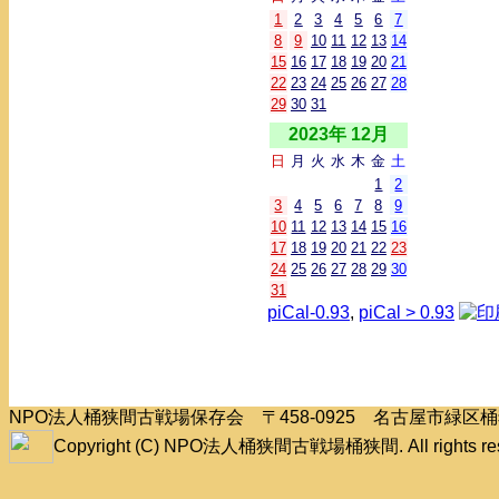
1
2
3
4
5
6
7
8
9
10
11
12
13
14
15
16
17
18
19
20
21
22
23
24
25
26
27
28
29
30
31
2023年 12月
日
月
火
水
木
金
土
1
2
3
4
5
6
7
8
9
10
11
12
13
14
15
16
17
18
19
20
21
22
23
24
25
26
27
28
29
30
31
piCal-0.93
,
piCal > 0.93
NPO法人桶狭間古戦場保存会 〒458-0925 名古屋市緑
Copyright (C) NPO法人桶狭間古戦場桶狭間. All rights res