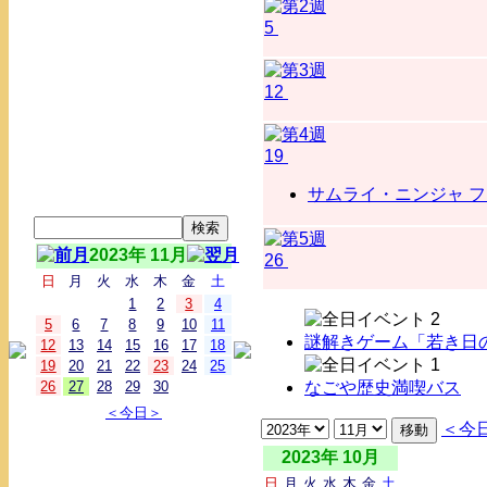
5
12
19
サムライ・ニンジャ フ.
2023年 11月
26
日
月
火
水
木
金
土
1
2
3
4
5
6
7
8
9
10
11
謎解きゲーム「若き日の
12
13
14
15
16
17
18
19
20
21
22
23
24
25
26
27
28
29
30
なごや歴史満喫バス
＜今日＞
＜今
2023年 10月
日
月
火
水
木
金
土