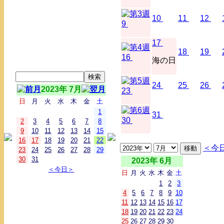
10
11
12
9
17
18
19
16
海の日
24
25
26
2023年 7月
23
日
月
火
水
木
金
土
1
31
30
2
3
4
5
6
7
8
9
10
11
12
13
14
15
16
17
18
19
20
21
22
＜今
23
24
25
26
27
28
29
30
31
2023年 6月
＜今日＞
日
月
火
水
木
金
土
1
2
3
4
5
6
7
8
9
10
11
12
13
14
15
16
17
18
19
20
21
22
23
24
25
26
27
28
29
30