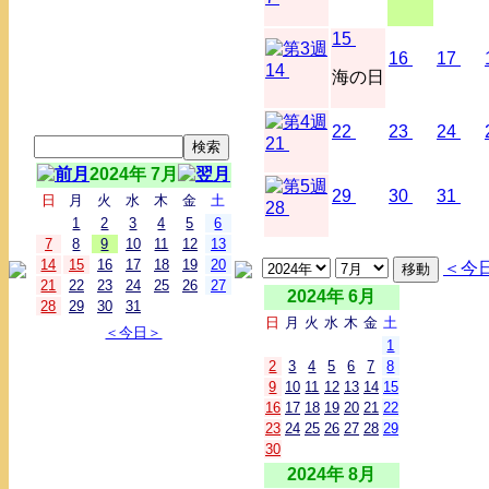
15
16
17
14
海の日
22
23
24
21
2024年 7月
29
30
31
日
月
火
水
木
金
土
28
1
2
3
4
5
6
7
8
9
10
11
12
13
14
15
16
17
18
19
20
＜今
21
22
23
24
25
26
27
2024年 6月
28
29
30
31
日
月
火
水
木
金
土
＜今日＞
1
2
3
4
5
6
7
8
9
10
11
12
13
14
15
16
17
18
19
20
21
22
23
24
25
26
27
28
29
30
2024年 8月