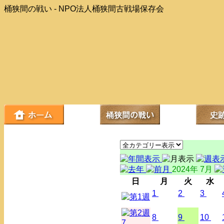
桶狭間の戦い - NPO法人桶狭間古戦場保存会
2024年 7月
日
月
火
水
1
2
3
8
9
10
7