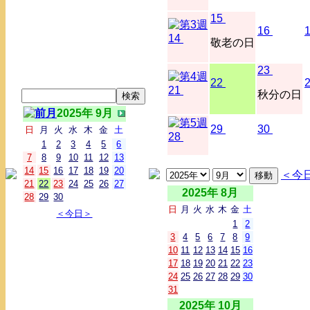
15
16
14
敬老の日
23
22
21
秋分の日
2025年 9月
29
30
日
月
火
水
木
金
土
28
1
2
3
4
5
6
7
8
9
10
11
12
13
14
15
16
17
18
19
20
＜今
21
22
23
24
25
26
27
2025年 8月
28
29
30
日
月
火
水
木
金
土
＜今日＞
1
2
3
4
5
6
7
8
9
10
11
12
13
14
15
16
17
18
19
20
21
22
23
24
25
26
27
28
29
30
31
2025年 10月