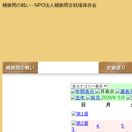
桶狭間の戦い - NPO法人桶狭間古戦場保存会
2026年 5月
日
月
4
5
3