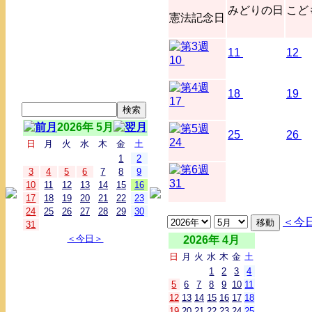
みどりの日
こど
憲法記念日
11
12
10
18
19
17
2026年 5月
25
26
24
日
月
火
水
木
金
土
1
2
3
4
5
6
7
8
9
31
10
11
12
13
14
15
16
17
18
19
20
21
22
23
24
25
26
27
28
29
30
＜今
31
＜今日＞
2026年 4月
日
月
火
水
木
金
土
1
2
3
4
5
6
7
8
9
10
11
12
13
14
15
16
17
18
19
20
21
22
23
24
25