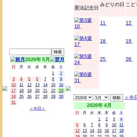
みどりの日
こど
憲法記念日
11
12
10
18
19
17
25
26
2026年 5月
24
日
月
火
水
木
金
土
1
2
3
4
5
6
7
8
9
31
10
11
12
13
14
15
16
17
18
19
20
21
22
23
24
25
26
27
28
29
30
＜今
31
2026年 4月
＜今日＞
日
月
火
水
木
金
土
1
2
3
4
5
6
7
8
9
10
11
12
13
14
15
16
17
18
19
20
21
22
23
24
25