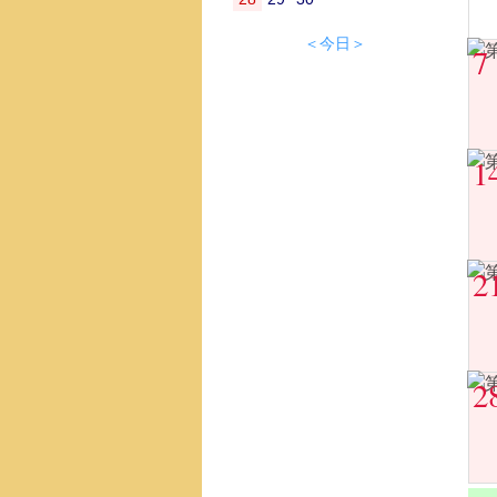
＜今日＞
7
1
2
2