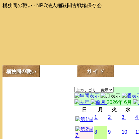
桶狭間の戦い - NPO法人桶狭間古戦場保存会
2026年 6月
日
月
火
水
1
2
3
4
8
9
10
1
7