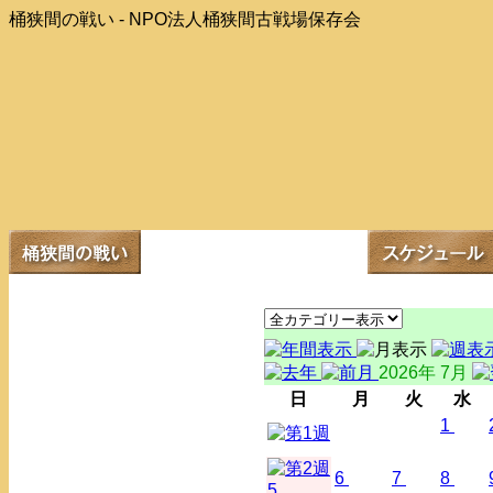
桶狭間の戦い - NPO法人桶狭間古戦場保存会
2026年 7月
日
月
火
水
1
6
7
8
5