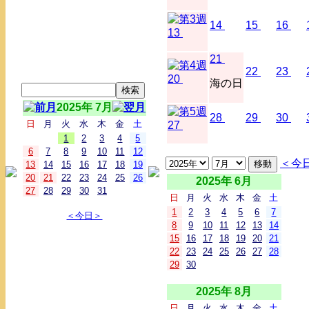
14
15
16
13
21
22
23
20
海の日
2025年 7月
28
29
30
日
月
火
水
木
金
土
27
1
2
3
4
5
6
7
8
9
10
11
12
＜今
13
14
15
16
17
18
19
20
21
22
23
24
25
26
2025年 6月
27
28
29
30
31
日
月
火
水
木
金
土
1
2
3
4
5
6
7
＜今日＞
8
9
10
11
12
13
14
15
16
17
18
19
20
21
22
23
24
25
26
27
28
29
30
2025年 8月
日
月
火
水
木
金
土