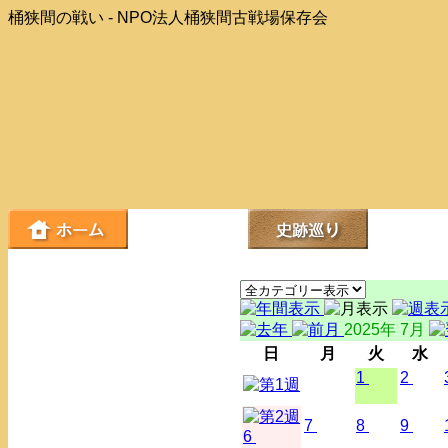
桶狭間の戦い - NPO法人桶狭間古戦場保存会
2025年 7月
日
月
火
水
1
2
7
8
9
6