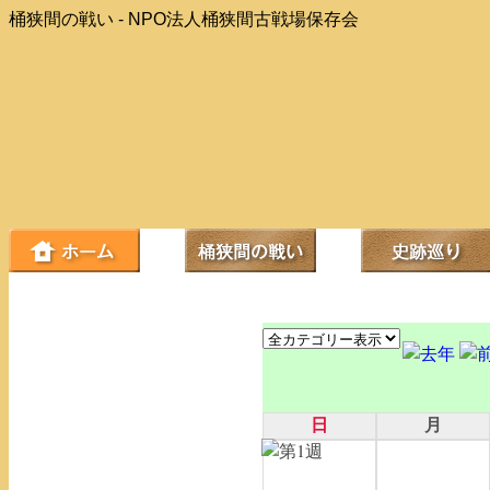
桶狭間の戦い - NPO法人桶狭間古戦場保存会
日
月