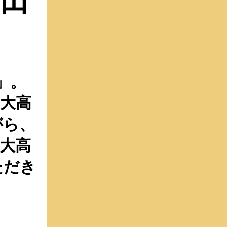
田
」。
大高
がら、
大高
ただき