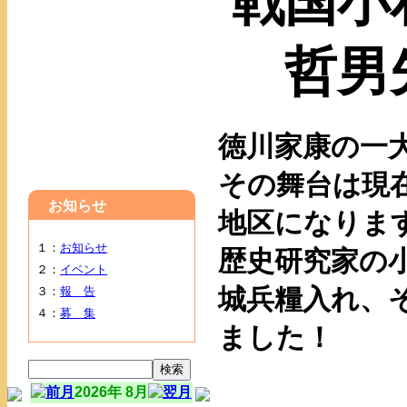
戦国小
哲男
徳川家康の一大
その舞台は現
お知らせ
地区になりま
１：
お知らせ
歴史研究家の
２：
イベント
城兵糧入れ、
３：
報 告
４：
募 集
ました！
2026年 8月