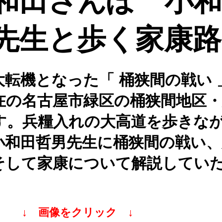
和田さんぽ 小和
先生と歩く家康路
転機となった「 桶狭間の戦い 
在の名古屋市緑区の桶狭間地区・
す。兵糧入れの大高道を歩きな
小和田哲男先生に桶狭間の戦い、
そして家康について解説してい
↓ 画像をクリック ↓