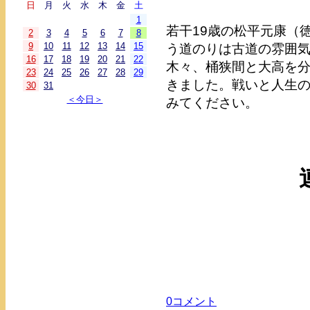
日
月
火
水
木
金
土
1
若干19歳の松平元康（
2
3
4
5
6
7
8
9
10
11
12
13
14
15
う道のりは古道の雰囲気
16
17
18
19
20
21
22
木々、桶狭間と大高を
23
24
25
26
27
28
29
きました。戦いと人生
30
31
＜今日＞
みてください。
0コメント