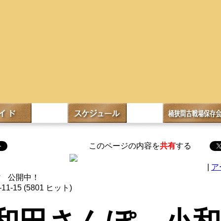
このページの内容を
共有
する
|
ア
ぽ 公開中！
11-15
(
5801 ヒット
)