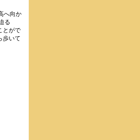
高へ向か
迫る
ことがで
ら歩いて