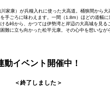
徳川家康）が兵糧入れに使った大高道。桶狭間から大
を手ごろに味わえます。一間（1.8m）ほどの道幅に
分ける峠から、かつては伊勢湾と岸辺の大高城を見る
の困難に立ち向かった松平元康。その心中を想いなが
連動イベント開催中！
＜終了しました＞