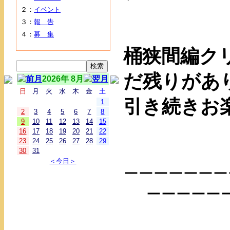
２：
イベント
３：
報 告
４：
募 集
桶狭間編ク
だ残りがあ
2026年 8月
日
月
火
水
木
金
土
引き続きお
1
2
3
4
5
6
7
8
9
10
11
12
13
14
15
16
17
18
19
20
21
22
23
24
25
26
27
28
29
30
31
＜今日＞
ーーーーーーー
ーーーーー