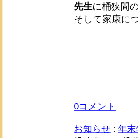
先生
に桶狭間
そして家康に
0コメント
お知らせ
:
年末