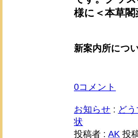
様に＜本草閣
新案内所につ
0コメント
お知らせ
:
どう
状
投稿者 :
AK
投稿日