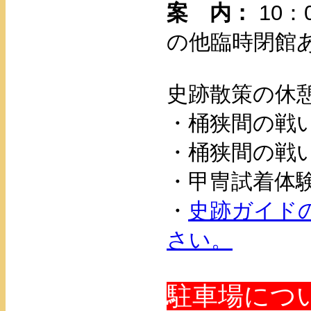
案 内：
10
の他臨時閉館
史跡散策の休
・桶狭間の戦
・桶狭間の戦
・甲冑試着体
・
史跡ガイド
さい。
駐車場につ