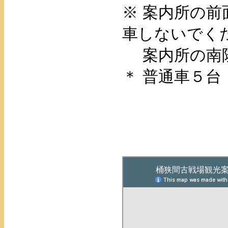
※ 案内所の
車しないでく
案内所の南隣
＊ 普通車５