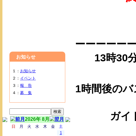
ーーーーー
13時3
お知らせ
１：
お知らせ
２：
イベント
３：
報 告
1時間後の
４：
募 集
ガイ
2026年 8月
日
月
火
水
木
金
土
1