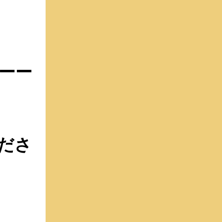
ーー
！
ださ