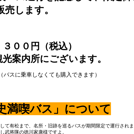
販売します。
 ３００円（税込）
観光案内所にございます。
（バスに乗車しなくても購入できます）
史満喫バス」について
して有松まで、名所・旧跡を巡るバスが期間限定で運行されま
し武将隊の徳川家康様ですよ。