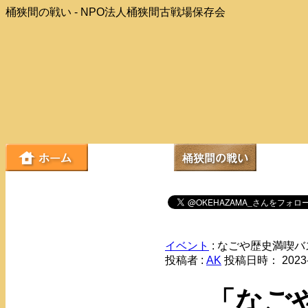
桶狭間の戦い - NPO法人桶狭間古戦場保存会
イベント
: なごや歴史満喫バ
投稿者 :
AK
投稿日時： 2023-
「なご