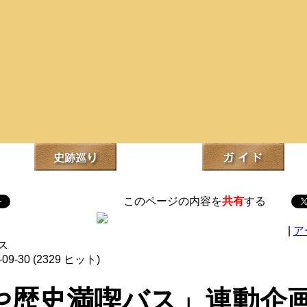
このページの内容を
共有
する
|
ア
ス
09-30
(
2329 ヒット
)
や歴史満喫バス」連動企