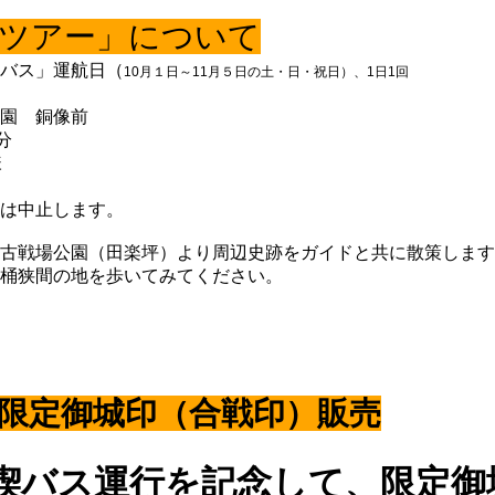
ツアー」について
バス」運航日（
10月１日～11月５日の土・日・祝日
）、1日1回
園 銅像前
分
様
は中止します。
古戦場公園（田楽坪）より周辺史跡をガイドと共に散策します
桶狭間の地を歩いてみてください。
限定御城印（合戦印）販売
喫バス運行を記念して、限定御