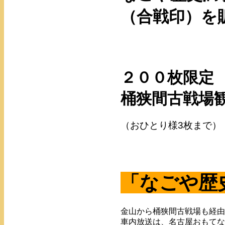
（合戦印）を
２００枚限定
桶狭間古戦場
（おひとり様3枚まで）
「なごや歴
金山から桶狭間古戦場も経由
車内放送は、名古屋おもてな