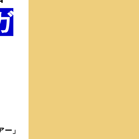
ガ
アー」