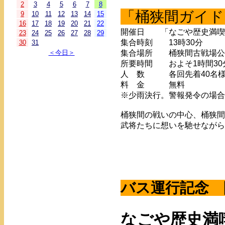
2
3
4
5
6
7
8
「桶狭間ガイド
9
10
11
12
13
14
15
16
17
18
19
20
21
22
開催日 「なごや歴史満喫
23
24
25
26
27
28
29
集合時刻 13時30分
30
31
＜今日＞
集合場所 桶狭間古戦場公
所要時間 およそ1時間30
人 数 各回先着40名
料 金 無料
※少雨決行。警報発令の場合
桶狭間の戦いの中心、桶狭間
武将たちに想いを馳せながら
バス運行記念 
なごや歴史満