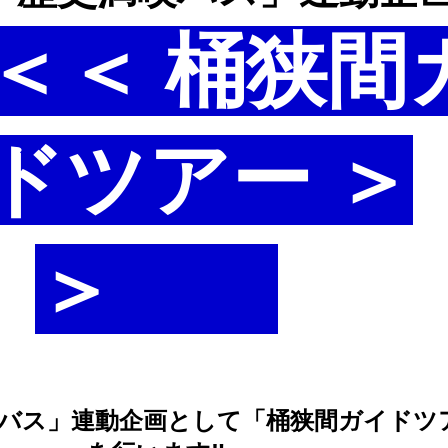
＜＜ 桶狭間
ドツアー ＞
＞
バス」連動企画として「桶狭間ガイドツ