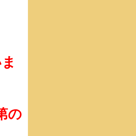
いま
第の