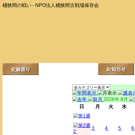
桶狭間の戦い - NPO法人桶狭間古戦場保存会
2026年 8月
日
月
火
水
3
4
5
6
2