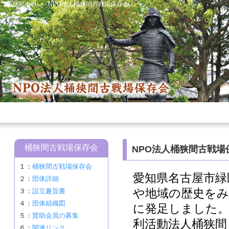
桶狭間の戦い - NPO法人桶狭間古戦場保存会
桶狭間古戦場保存会
NPO法人桶狭間古戦場
１：
桶狭間古戦場保存会
愛知県名古屋市緑
２：
団体詳細
や地域の歴史をみ
３：
設立趣旨書
４：
団体組織図
に発足しました。
５：
賛助会員の募集
利活動法人桶狭間
６：
関連リンク