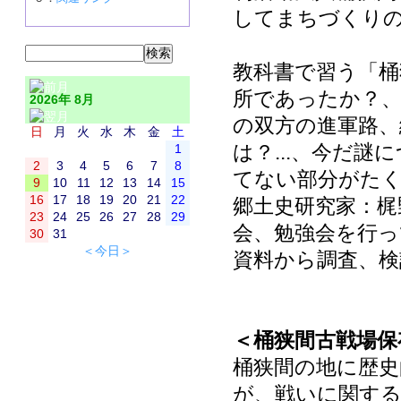
してまちづくり
教科書で習う「桶
所であったか？、
2026年 8月
の双方の進軍路、
日
月
火
水
木
金
土
は？...、今だ
1
2
3
4
5
6
7
8
てない部分がた
9
10
11
12
13
14
15
16
17
18
19
20
21
22
郷土史研究家：梶
23
24
25
26
27
28
29
会、勉強会を行っ
30
31
＜今日＞
資料から調査、検
＜桶狭間古戦場保
桶狭間の地に歴史
が、戦いに関する