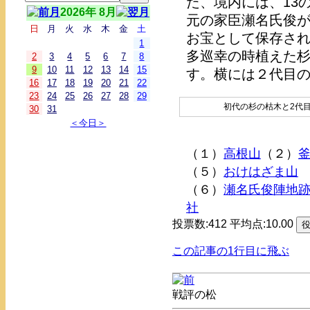
た、境内には、13
2026年 8月
元の家臣瀬名氏俊
日
月
火
水
木
金
土
お宝として保存さ
1
多巡幸の時植えた
2
3
4
5
6
7
8
9
10
11
12
13
14
15
す。横には２代目
16
17
18
19
20
21
22
23
24
25
26
27
28
29
初代の杉の枯木と2代
30
31
＜今日＞
（１）
高根山
（２）
（５）
おけはざま山
（６）
瀬名氏俊陣地
社
投票数:412 平均点:10.00
この記事の1行目に飛ぶ
戦評の松