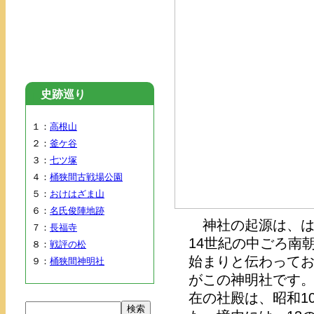
史跡巡り
１：
高根山
２：
釜ケ谷
３：
七ツ塚
４：
桶狭間古戦場公園
５：
おけはざま山
６：
名氏俊陣地跡
神社の起源は、は
７：
長福寺
14世紀の中ごろ南
８：
戦評の松
始まりと伝わって
９：
桶狭間神明社
がこの神明社です
在の社殿は、昭和1