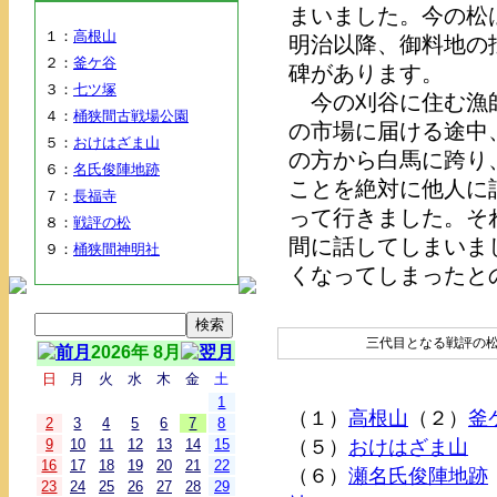
まいました。今の松
１：
高根山
明治以降、御料地の
２：
釜ケ谷
碑があります。
３：
七ツ塚
今の刈谷に住む漁師
４：
桶狭間古戦場公園
の市場に届ける途中
５：
おけはざま山
の方から白馬に跨り
６：
名氏俊陣地跡
ことを絶対に他人に
７：
長福寺
って行きました。そ
８：
戦評の松
間に話してしまいま
９：
桶狭間神明社
くなってしまったと
三代目となる戦評の
2026年 8月
日
月
火
水
木
金
土
1
（１）
高根山
（２）
釜
2
3
4
5
6
7
8
9
10
11
12
13
14
15
（５）
おけはざま山
16
17
18
19
20
21
22
（６）
瀬名氏俊陣地跡
23
24
25
26
27
28
29