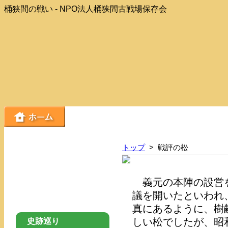
桶狭間の戦い - NPO法人桶狭間古戦場保存会
トップ
> 戦評の松
義元の本陣の設営を
議を開いたといわれ
真にあるように、樹
しい松でしたが、昭和
史跡巡り